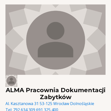
ALMA Pracownia Dokumentacji
Zabytków
Al. Kasztanowa 31 53-125 Wrocław
Dolnośląskie
Tel:
792 634 309 691 325 400