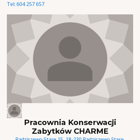
Tel:
604 257 657
Pracownia Konserwacji
Zabytków CHARME
Radziszewo Stare 15, 18-230 Radziszewo Stare