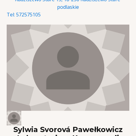
podlaskie
Tel:
572575105
Sylwia Svorová Pawełkowicz