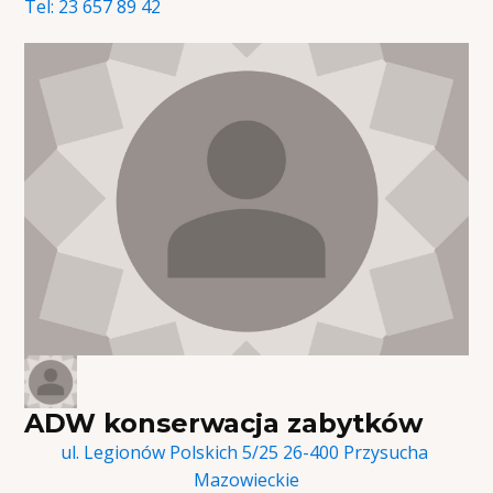
Tel:
23 657 89 42
ADW konserwacja zabytków
ul. Legionów Polskich 5/25 26-400 Przysucha
Mazowieckie